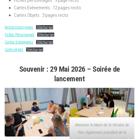
Fiches personnages : 3 page recto
Cartes Evénements : 12 pages recto
Cartes Objets : 3 pages recto
Notice Exporigines
Télécharger
Fiches Personnages
Télécharger
Cartes Evènements
Télécharger
Carte objets
Télécharger
Souvenir : 29 Mai 2026 – Soirée de
lancement
Monsieur le Maire de St Nicolas de
Port, également président de la