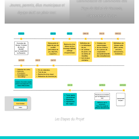
Communauté de Communes des
Jeunes, parents, élus municipaux et
Pays du Sel et du Vermois,
équipe MJC en plein test.
s’appropriant le jeu.
Les Etapes du Projet