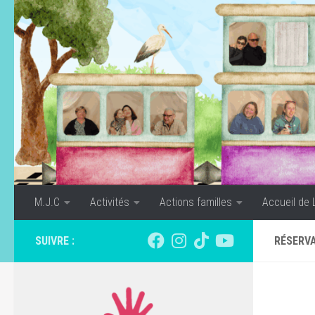
Skip to content
M.J.C
Activités
Actions familles
Accueil de 
SUIVRE :
RÉSERVA