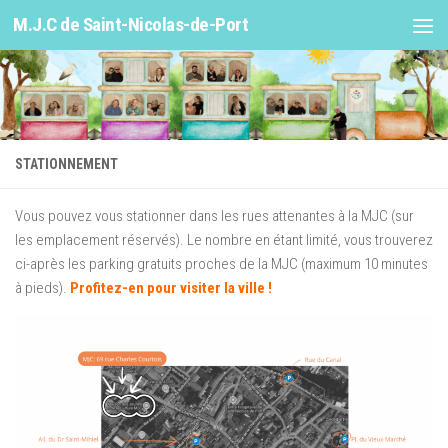
M.J.C de Saint-Nicolas-de-Port
Skip to content
STATIONNEMENT
Vous pouvez vous stationner dans les rues attenantes à la MJC (sur
les emplacement réservés). Le nombre en étant limité, vous trouverez
ci-après les parking gratuits proches de la MJC (maximum 10 minutes
à pieds).
Profitez-en pour visiter la ville !