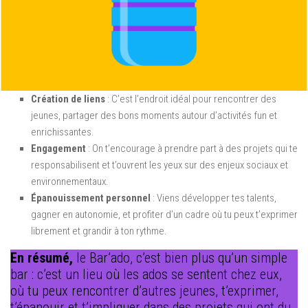
Création de liens
: C’est l’endroit idéal pour rencontrer des
jeunes, partager des bons moments autour d’activités fun et
enrichissantes.
Engagement
: On t’encourage à prendre part à des projets qui te
responsabilisent et t’ouvrent les yeux sur des enjeux sociaux et
environnementaux.
Épanouissement personnel
: Viens développer tes talents,
gagner en autonomie, et profiter d’un cadre où tu peux t’exprimer
librement et grandir à ton rythme.
En résumé,
le Bar’ado, c’est bien plus qu’un simple
bar : c’est un lieu où les ados se sentent chez eux,
où tu peux rencontrer d’autres jeunes, t’exprimer,
t’épanouir et t’impliquer dans des projets qui ont du