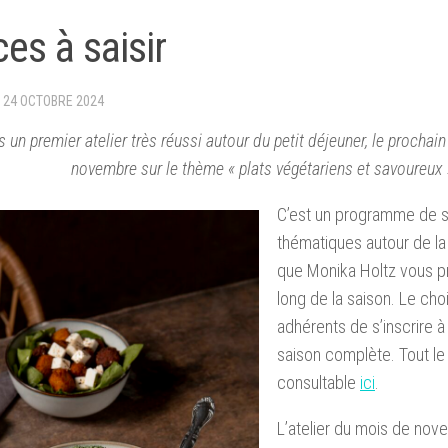
ces à saisir
·
24 OCTOBRE 2024
 un premier atelier très réussi autour du petit déjeuner, le prochain
novembre sur le thème « plats végétariens et savoureux 
C’est un programme de 
thématiques autour de la 
que Monika Holtz vous p
long de la saison. Le cho
adhérents de s’inscrire à
saison complète. Tout l
consultable
ici
.
L’atelier du mois de no