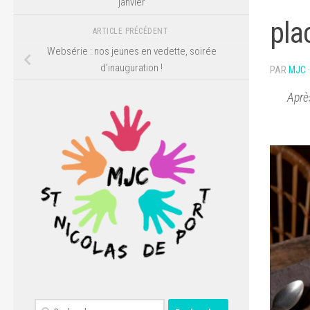
janvier
pla
ARTICLE PRÉCÉDENT
Websérie : nos jeunes en vedette, soirée
d’inauguration !
PAR
MJC
Après
Rechercher :