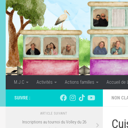
Skip to content
M.J.C
Activités
Actions familles
Accueil de 
SUIVRE :
NON CL
ARTICLE SUIVANT
Cui
Inscriptions au tournoi du Volley du 26