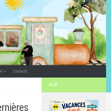
re
Contacts
PLUS
rnières