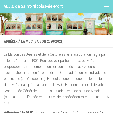
M.J.C de Saint-Nicolas-de-Port
Skip to content
ADHÉRER À LA MJC (SAISON 2020/2021)
La Maison des Jeunes et de la Culture est une association, régie par
la loi du 1er Juillet 1901. Pour pouvoir participer aux activités
proposées ou simplement montrer son adhésion aux valeurs de
l’association, il faut en être adhérent. Cette adhésion est individuelle
et annuelle (année scolaire). Elle est unique quelque soit le nombre
d’activités pratiquées au sein de la MJC. Elle donne le droit de vote à
l’Assemblée Générale pour tous les adhérents de plus de 6 mois
(c’est à dire de l’année en cours et de la précédente) et de plus de 16
ans.
Adhésion à la MJC
: 6€ pour les – de 18 ans / 14€ pour les + de 18