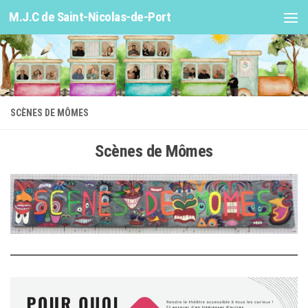
M.J.C de Saint-Nicolas-de-Port
Skip to content
SCÈNES DE MÔMES
Scènes de Mômes