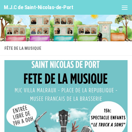
M.J.C de Saint-Nicolas-de-Port
Skip to content
FÊTE DE LA MUSIQUE