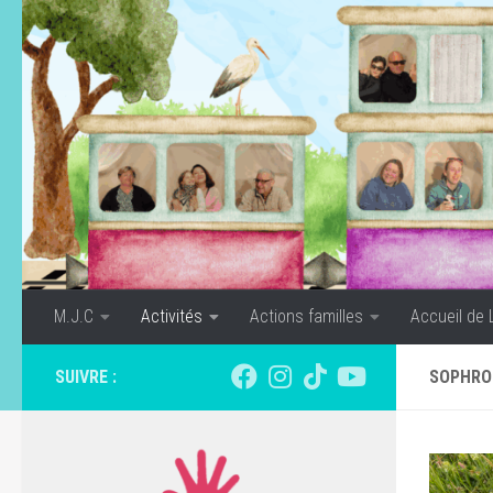
Skip to content
M.J.C
Activités
Actions familles
Accueil de 
SUIVRE :
SOPHRO