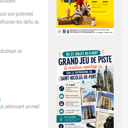
uotidien.
out son potentiel.
ffronter les défis du
ubstituer un
s
us adressant un mail