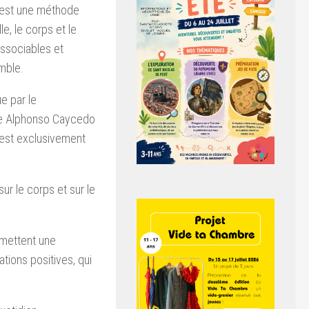
 est une méthode
e, le corps et le
issociables et
emble.
e par le
re Alphonso Caycedo
 est exclusivement
ur le corps et sur le
rmettent une
ations positives, qui