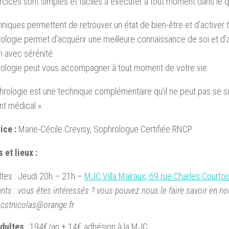
cices sont simples et faciles à exécuter à tout moment dans le q
niques permettent de retrouver un état de bien-être et d’activer t
ologie permet d’acquérir une meilleure connaissance de soi et d’a
n avec sérénité.
rologie peut vous accompagner à tout moment de votre vie.
hrologie est une technique complémentaire qu’il ne peut pas se s
nt médical ».
ice :
Marie-Cécile Crevisy, Sophrologue Certifiée RNCP
 et lieux :
ltes : Jeudi 20h – 21h –
MJC Villa Malraux, 69 rue Charles Courtoi
nts : vous êtes intéressés ? vous pouvez nous le faire savoir
en no
jcstnicolas@orange.fr
adultes
: 194€/an + 14€ adhésion à la MJC