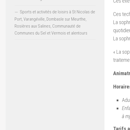
Ces exer
Sports et activités de loisirs à St Nicolas de
Ces tech
Port, Varangéville, Dombasle sur Meurthe,
La sophr
Rosières aux Salines, Communauté de
quotidie
Communes du Sel et Vermois et alentours
La soph
« La sop
traiteme
Animatr
Horaires
Adu
Enfa
à m
Tarifs 