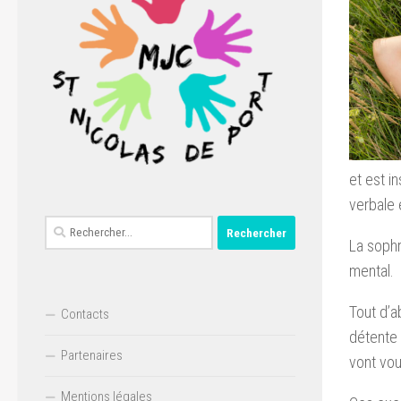
et est i
verbale 
Rechercher :
La sophr
mental.
Tout d’a
Contacts
détente 
Partenaires
vont vou
Mentions légales