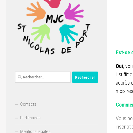
Est-ce 
Oui
, vou
il suffi
Rechercher :
auprès d
mois res
Contacts
Comment
Partenaires
Vous po
inscript
Mentions légales