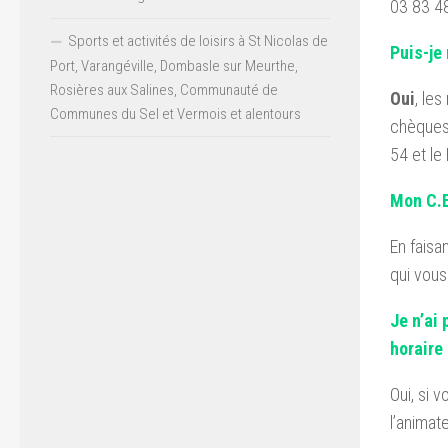
03 83 48
Sports et activités de loisirs à St Nicolas de
Puis-je
Port, Varangéville, Dombasle sur Meurthe,
Rosières aux Salines, Communauté de
Oui
, le
Communes du Sel et Vermois et alentours
chèques
54 et le
Mon C.E
En faisa
qui vous
Je n’ai
horaire
Oui, si v
l’animate