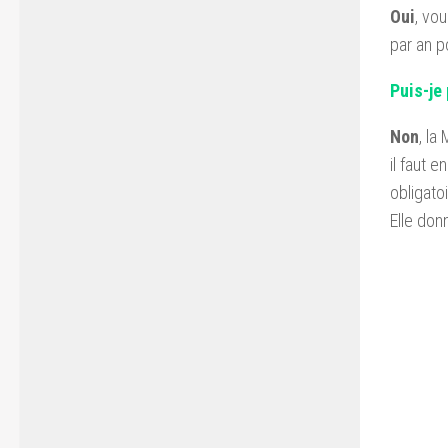
Oui
, vo
par an p
Puis-je
Non
, la
il faut 
obligato
Elle don