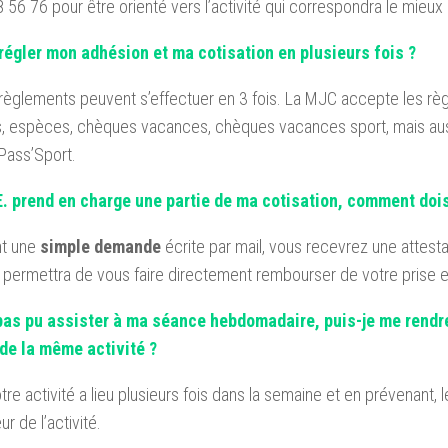
 56 76 pour être orienté vers l’activité qui correspondra le mieux
 régler mon adhésion et ma cotisation en plusieurs fois ?
s règlements peuvent s’effectuer en 3 fois. La MJC accepte les rè
, espèces, chèques vacances, chèques vacances sport, mais aus
 Pass’Sport.
. prend en charge une partie de ma cotisation, comment dois
nt une
simple demande
écrite par mail, vous recevrez une attest
 permettra de vous faire directement rembourser de votre prise e
 pas pu assister à ma séance hebdomadaire, puis-je me rendre
 de la même activité ?
otre activité a lieu plusieurs fois dans la semaine et en prévenant, l
ur de l’activité.