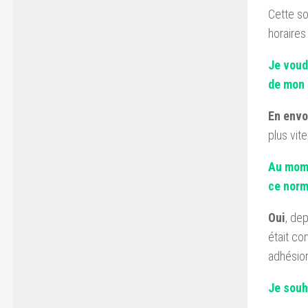
Cette so
horaires
Je voud
de mon 
En envo
plus vit
Au mome
ce norm
Oui
, dep
était co
adhésion
Je souh