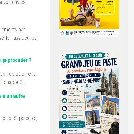
 à vos envies.
glements par
si le Pass’Jeunes
-je procéder ?
ation de paiement
n charge C.E.
 à un autre
e plus tôt possible,