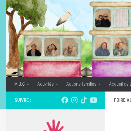
Skip to content
M.J.C
Activités
Actions familles
Accueil de 
SUIVRE :
FOIRE A