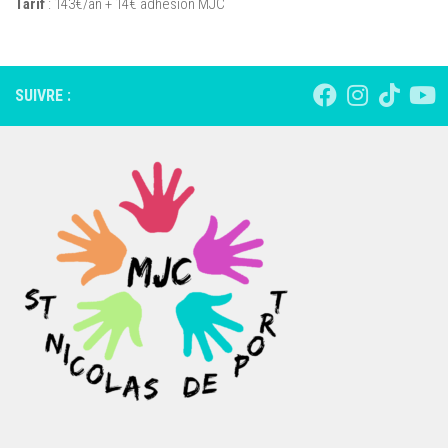
Tarif
: 143€/an + 14€ adhésion MJC
SUIVRE :