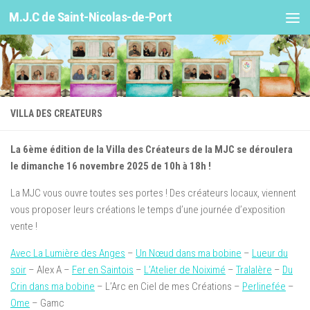
M.J.C de Saint-Nicolas-de-Port
Skip to content
VILLA DES CREATEURS
La 6ème édition de la Villa des Créateurs de la MJC se déroulera
le dimanche 16 novembre 2025 de 10h à 18h !
La MJC vous ouvre toutes ses portes ! Des créateurs locaux, viennent
vous proposer leurs créations le temps d’une journée d’exposition
vente !
Avec La Lumière des Anges
–
Un Nœud dans ma bobine
–
Lueur du
soir
– Alex A –
Fer en Saintois
–
L’Atelier de Noiximé
–
Tralalère
–
Du
Crin dans ma bobine
– L’Arc en Ciel de mes Créations –
Perlinefée
–
Ome
– Gamc